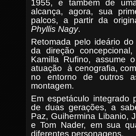
1955, e também de uma s
alcança, agora, sua prime
palcos, a partir da origi
Phyllis Nagy
.
Retomada pelo ideário do
da direção concepcional
Kamilla Rufino, assume o 
atuação
à cenografia, co
no entorno de outros asp
montagem.
Em espetáculo integrado 
de duas gerações, a sabe
Paz, Guihermina Libanio, 
e Tom Nader, em sua qua
diferentes personagens.