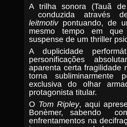
A trilha sonora (Tauã d
conduzida através 
leitmotiv
pontuando, de um
mesmo tempo em que c
suspense de um thriller psi
A duplicidade perform
personificações absolu
aparenta certa fragilidade
torna subliminarmente p
exclusiva do olhar ar
protagonista titular.
O
Tom Ripley
, aqui apres
Bonèmer, sabendo como
enfrentamentos na decifra