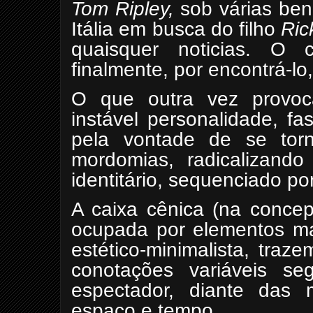
Tom Ripley,
sob várias ben
Itália em busca do filho
Ric
quaisquer noticias. O
finalmente, por encontrá-lo
O que outra vez provo
instável personalidade, fa
pela vontade de se torn
mordomias, radicalizando
identitário, sequenciado po
A caixa cênica (na conc
ocupada por elementos mat
estético-minimalista, tra
conotações variáveis s
espectador, diante das 
espaço e tempo.