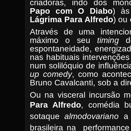
criadoras, indo dos mon
Papo com
O Diabo
) às
Lágrima Para Alfredo
) ou 
Através de uma intencio
máximo o seu
timing
de
espontaneidade, energizad
nas habituais intervenções
num solilóquio de influênc
up comedy
, como acont
Bruno Cavalcanti, sob a di
Ou na visceral incursão 
Para Alfredo
,
comédia bu
sotaque
almodovariano
a 
brasileira na performance