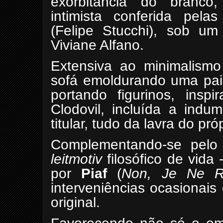
exorbitância do branco,
intimista conferida pel
(Felipe Stucchi), sob um
Viviane Alfano.
Extensiva ao minimalismo
sofá emoldurando uma pai
portando figurinos, inspi
Clodovil, incluída a indu
titular, tudo da lavra do pr
Complementando-se pelo
leitmotiv
filosófico de vida
por
Piaf
(
Non, Je Ne Re
interveniências ocasionai
original.