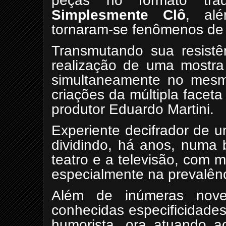
peças no formato tra
Simplesmente Clô
, al
tornaram-se fenômenos de
Transmutando sua resistê
realização de uma mostra 
simultaneamente no mesmo
criações da múltipla faceta a
produtor Eduardo Martini.
Experiente decifrador de 
dividindo, há anos, numa 
teatro e a televisão, com m
especialmente na prevalên
Além de inúmeras nove
conhecidas especificidade
humorista, ora atuando 