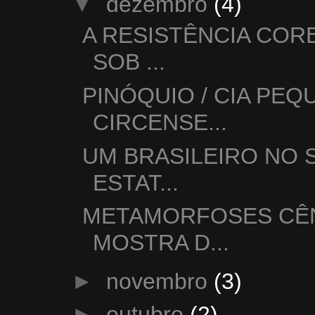
▼
dezembro
(4)
A RESISTÊNCIA COR
SOB ...
PINÓQUIO / CIA PE
CIRCENSE...
UM BRASILEIRO NO 
ESTAT...
METAMORFOSES CÊN
MOSTRA D...
►
novembro
(3)
►
outubro
(2)