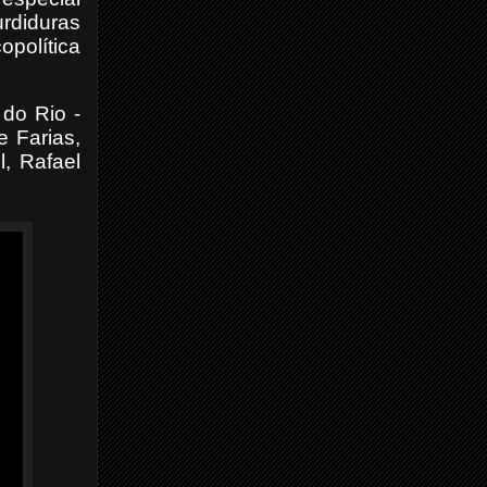
urdiduras
opolítica
do Rio -
e Farias,
l, Rafael