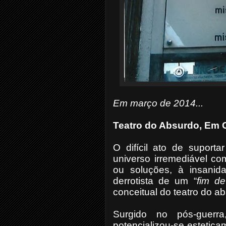
Em março de 2014...
Teatro do Absurdo, Em 
O difícil ato de suport
universo irremediável co
ou soluções, à insanid
derrotista de um “
fim de
conceitual do teatro do a
Surgido no pós-guerr
potencializou-se estetic