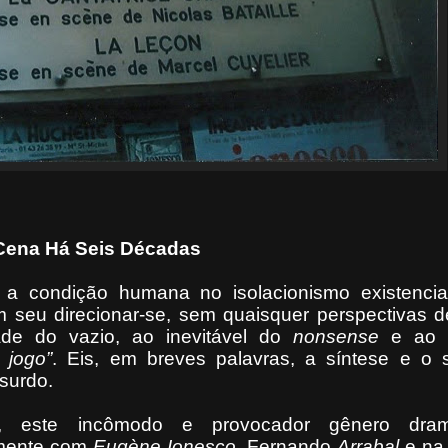
Cena Há Seis Décadas
ar a condição humana no isolacionismo existenci
m seu direcionar-se, sem quaisquer perspectivas 
ade do vazio, ao inevitável do
nonsense
e ao 
 jogo”
. Eis, em breves palavras, a síntese e o s
bsurdo.
a, este incômodo e provocador gênero drama
amente com
Eugène Ionesco
, Fernando
Arrabal
e na