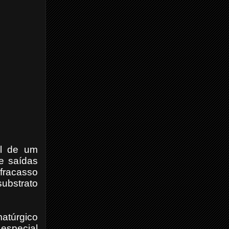
al de um
de saídas
fracasso
ubstrato
túrgico
 especial