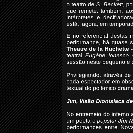
o teatro de
S. Beckett
, p
que remete, também, aos
intérpretes e decifrador
está,
agora, em temporad
E no referencial destas
m
performance, há quase s
Theatre de la Huchette 
teatral
Eugéne Ionesco
sessão neste pequeno e or
Privilegiando, através d
cada espectador em obse
textual do polêmico drama
Jim, Visão Dionisíaca d
No entremeio do inferno a
um poeta e
popstar
Jim M
performances entre Nova