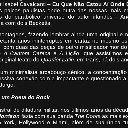
or Isabel Cavalcanti –
Eu Que Não Estou Aí Onde 
 palcos paulistas onde outra das nossas mais c
as do parabólico universo do autor irlandês - An
a com dois Becketts.
ontagens, fazendo lembrar ainda uma original e r
etenta anos ininterruptos em cartaz no mesmo es
-
com
duas das peças de outro mistificador mor do
-
A Cantora
Careca
e
A Lição
, que assistimos 
iginal teatro do
Quartier Latin
, em Paris, há dois an
e um minimalista arcabouço cênico, a concentração
ssiva conexão com a impactante e questionadora 
turgo.
e um Poeta do Rock
stral de ditadura militar, nos últimos anos da déca
orrison
fazia com sua banda
The Doors
as mais ex
 York, Hollywood e Miami, além de sua única tu