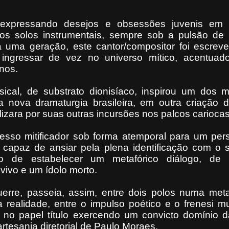
 expressando desejos e obsessões juvenis em
os solos instrumentais, sempre sob a pulsão de 
da uma geração, este cantor/compositor foi escre
e ingressar de vez no universo mítico, acentua
nos.
usical, de substrato dionisíaco, inspirou um dos
 nova dramaturgia brasileira, em outra criação d
lizara por suas outras incursões nos palcos cariocas
cesso mitificador sob forma atemporal para um pe
 capaz de ansiar pela plena identificação com o 
to de estabelecer um metafórico diálogo, de d
 vivo e um ídolo morto.
rre, passeia, assim, entre dois polos numa met
a realidade, entre o impulso poético e o frenesi m
 no papel título exercendo um convicto domínio d
artesania diretorial de Paulo Moraes.