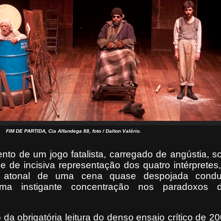
FIM DE PARTIDA, Cia Alfandega 88, foto / Dalton Valério.
nto de um jogo fatalista, carregado de angústia, s
e de incisiva representação dos quatro intérprete
nte atonal de uma cena quase despojada condu
uma instigante concentração nos paradoxos 
da obrigatória leitura do denso ensaio crítico de 2