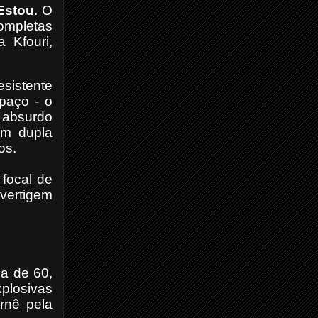
Estou
. O
ompletas
a Kfouri,
esistente
paço - o
 absurdo
em dupla
os.
focal
de
vertigem
da de 60,
plosivas
rnê pela