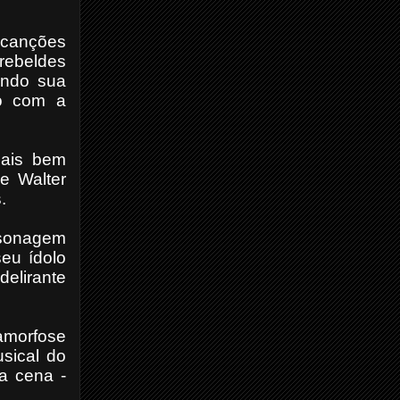
 canções
rebeldes
vendo sua
do com a
 mais bem
e Walter
.
rsonagem
seu ídolo
elirante
amorfose
usical do
a cena -