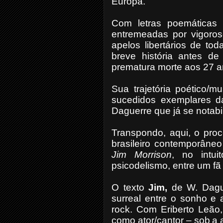
Europa.
Com letras poemáticas
entremeadas por vigoros
apelos libertários de to
breve história antes d
prematura morte aos 27 a
Sua trajetória poético/m
sucedidos exemplares da
Daguerre que já se notabi
Transpondo, aqui, o pro
brasileiro contemporâneo
Jim Morrison
, no intui
psicodelismo, entre um fã
O texto
Jim,
de W. Dague
surreal entre o sonho e 
rock. Com Eriberto Leão,
como ator/cantor – sob
a 