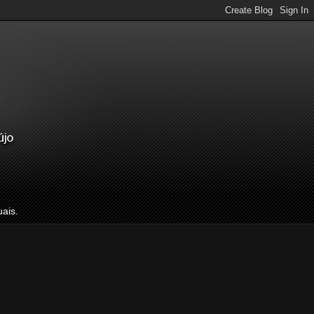
uais.