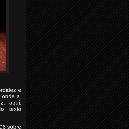
ordidez e
s, onde a
z, aqui,
do texto
006 sobre