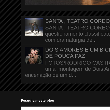
SANTA , TEATRO CORE
SANTA , TEATRO COREOGR
questionamento classificató
com dramaturgia de...
DOIS AMORES E UM BI
DE POUCA PAZ
FOTOS/RODRIGO CASTRO A 
uma montagem de Dois Amo
encenação de um d...
Pesquisar este blog