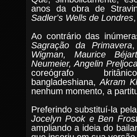
anos da obra de Stravins
Sadler's Wells de Londres
Ao contrário das inúmera
Sagração da Primavera
Wigman, Maurice Béjar
Neumeier, Angelin Preljoca
coreógrafo britâ
bangladeshiana,
Akram K
nenhum momento, a partitu
Preferindo substituí-la pe
Jocelyn Pook e Ben Fros
ampliando a ideia do baila
que inseriu em sua versão