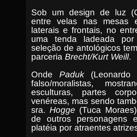
Sob um design de luz (C
entre velas nas mesas e
laterais e frontais, no e
uma tenda ladeada por 
seleção de antológicos tem
parceria
Brecht/Kurt Weill
.
Onde
Paduk
(Leonardo H
falso/moralistas, most
esculturas, partes corp
venéreas, mas sendo també
sra.
Hogge
(Tuca Moraes).
de outros personagens e
platéia por atraentes atriz