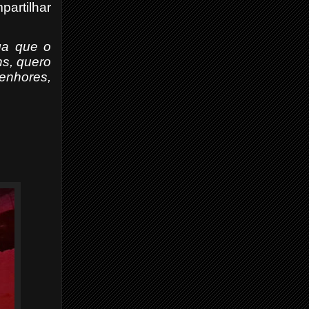
partilhar
ga que o
s, quero
senhores,