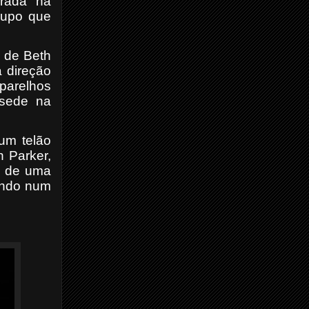
porada na
rupo que
a de Beth
a direção
aparelhos
 sede na
um telão
n Parker,
ão de uma
mando num