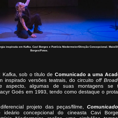
ia inspirada em Kafka. Cavi Borges e Patrícia Niedermeier/Direção Concepcional. Maio/2
Borges/Fotos.
z Kafka, sob o título de
Comunicado a
uma Acad
inspirado versões teatrais, do circuito
off Broa
este aspecto, algumas de suas montagens se 
acyr Goés em 1993, tendo como destaque o prot
iferencial projeto das peças/filme,
Comunicad
e ideário concepcional do cineasta Cavi Bor