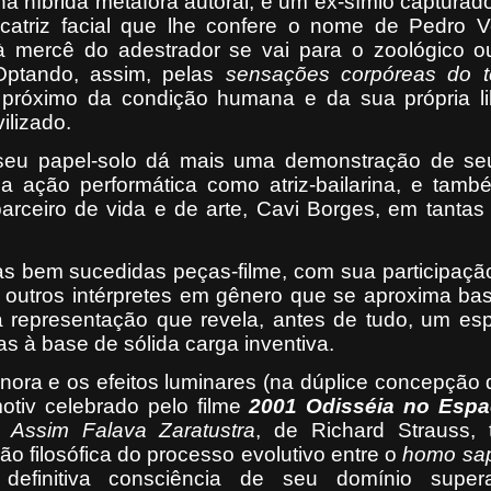
 híbrida metáfora autoral, é um ex-símio capturado
icatriz facial que lhe confere o nome de Pedro V
 à mercê do adestrador se vai para o zoológico o
 Optando, assim, pelas
sensações corpóreas do t
s próximo da condição humana e da sua própria li
ilizado.
 seu papel-solo dá mais uma demonstração de seu
ma ação performática como atriz-bailarina, e tam
parceiro de vida e de arte, Cavi Borges, em tantas
as bem sucedidas peças-filme, com sua participaçã
outros intérpretes em gênero que se aproxima bas
a representação que revela, antes de tudo, um es
as à base de sólida carga inventiva.
onora e os efeitos luminares (na dúplice concepção
motiv celebrado pelo filme
2001 Odisséia no Esp
e
Assim Falava Zaratustra
, de Richard Strauss, 
o filosófica do processo evolutivo entre o
homo sa
efinitiva consciência de seu domínio super