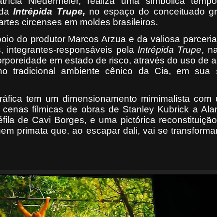
 Patrícia Niedermeier, realiza uma simbólica tem
 da
Intrépida Trupe,
no espaço do conceituado g
artes circenses em moldes brasileiros.
io do produtor Marcos Arzua e da valiosa parceri
, integrantes-responsáveis pela
Intrépida Trupe
, n
poreidade em estado de risco, através do uso de 
no tradicional ambiente cênico da Cia, em sua
áfica tem um dimensionamento mimimalista com 
s cenas fílmicas de obras de Stanley Kubrick a Ala
éfila de Cavi Borges, e uma pictórica reconstituiç
gem primata que, ao escapar dali, vai se transfor