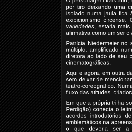
O personagem kafkiano, na
por tiro deixando uma c
Isolado numa jaula fica
exibicionismo circense.
variedades
, estaria mai
afirmativa como um ser civ
Patrícia Niedermeier no
múltiplo, amplificado nu
diretora ao lado de seu 
cinematográficas.
Aqui e agora, em outra d
sem deixar de mencionar 
teatro-coreográfico. Num
fluxo das atitudes
criador
Em que a própria trilha s
Perdigão) conecta o leit
acordes introdutórios d
emblemáticos na apreensã
o que deveria ser a d