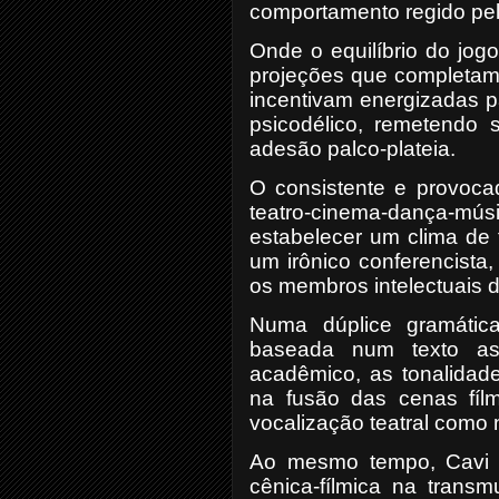
comportamento regido pela
Onde o equilíbrio do jog
projeções que completam t
incentivam energizadas p
psicodélico, remetendo 
adesão palco-plateia.
O consistente e provocado
teatro-cinema-dança-mús
estabelecer um clima de f
um irônico conferencista
os membros intelectuais 
Numa dúplice gramática
baseada num texto ass
acadêmico, as tonalidade
na fusão das cenas fíl
vocalização teatral como 
Ao mesmo tempo, Cavi B
cênica-fílmica na trans