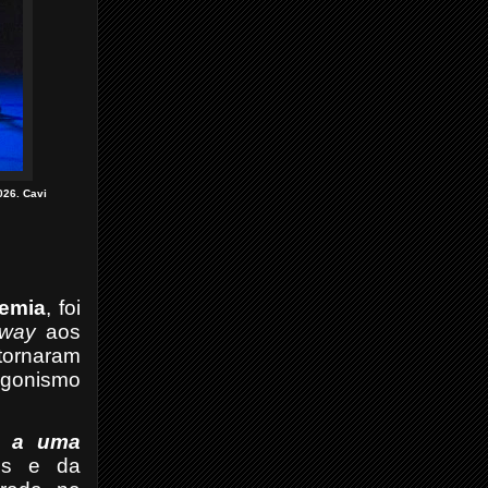
026. Cavi
emia
, foi
dway
aos
tornaram
agonismo
o a uma
ges e da