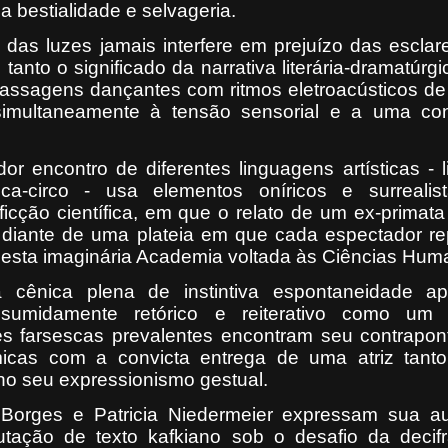
 bestialidade e selvageria.
o das luzes jamais interfere em prejuízo das escla
anto o significado da narrativa literária-dramatúrg
assagens dançantes com ritmos eletroacústicos de
simultaneamente à tensão sensorial e a uma con
r encontro de diferentes linguagens artísticas - li
ica-circo - usa elementos oníricos e surrealis
icção científica, em que o relato de um ex-primata
, diante de uma plateia em que cada espectador r
desta imaginária Academia voltada às Ciências Hum
 cênica plena de instintiva espontaneidade a
umidamente retórico e reiterativo como um 
s farsescas prevalentes encontram seu contrapont
micas com a convicta entrega de uma atriz tant
no seu expressionismo gestual.
orges e Patricia Niedermeier expressam sua au
mutação de texto kafkiano sob o desafio da decif