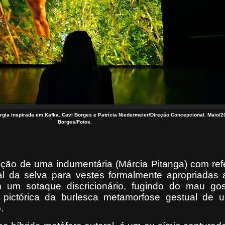
ia inspirada em Kafka. Cavi Borges e Patrícia Niedermeier/Direção Concepcional. Maio/2
Borges/Fotos.
ição de uma indumentária (Márcia Pitanga) com ref
l da selva para vestes formalmente apropriadas a
um sotaque discricionário, fugindo do mau go
o pictórica da burlesca metamorfose gestual de 
.