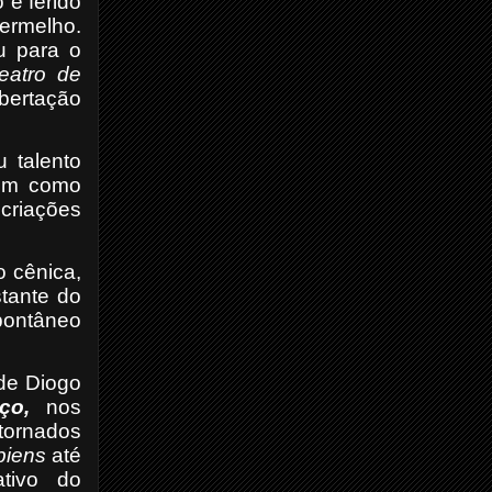
 e ferido
ermelho.
u para o
eatro de
bertação
 talento
bém como
 criações
o cênica,
tante do
pontâneo
 de Diogo
aço,
nos
tornados
piens
até
ativo do