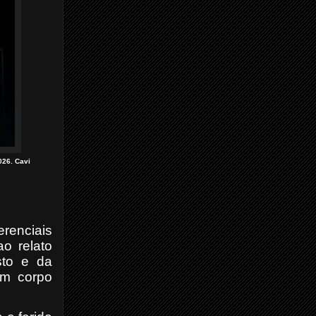
026. Cavi
erenciais
o relato
sto e da
um corpo