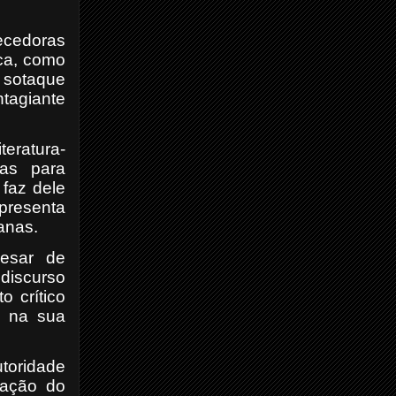
recedoras
ica, como
 sotaque
tagiante
teratura-
tas para
 faz dele
epresenta
anas.
pesar de
discurso
o crítico
o na sua
toridade
ração do