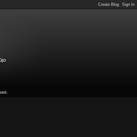
uais.