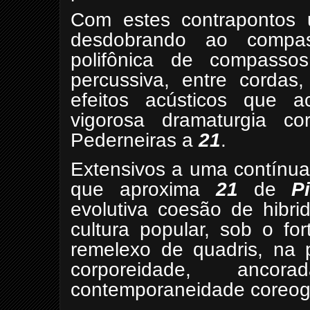
Com estes contrapontos 
desdobrando ao compas
polifônica de compasso
percussiva, entre cordas,
efeitos acústicos que a
vigorosa dramaturgia co
Pederneiras a
21
.
Extensivos a uma contínua
que aproxima
21
de
P
evolutiva coesão de hibri
cultura popular, sob
o
for
remelexo de quadris, na p
corporeidade, anc
contemporaneidade coreográf