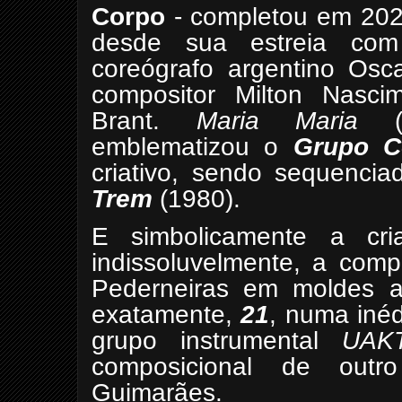
Corpo
- completou em 2025
desde sua estreia co
coreógrafo argentino Osca
compositor Milton Nasci
Brant.
Maria Maria
(1
emblematizou o
Grupo C
criativo, sendo sequencia
Trem
(1980).
E simbolicamente a cria
indissoluvelmente, a comp
Pederneiras em moldes ab
exatamente,
21
, numa inéd
grupo instrumental
UAKT
composicional de outr
Guimarães.