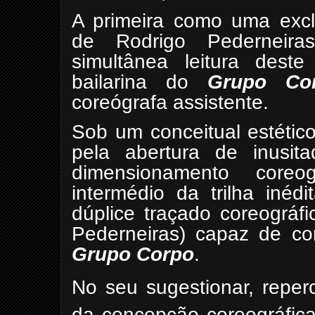
A primeira como uma excl
de Rodrigo Pederneir
simultânea leitura des
bailarina do
Grupo Co
coreógrafa assistente.
Sob um conceitual estétic
pela abertura de inusit
dimensionamento coreo
intermédio da trilha iné
dúplice traçado coreográf
Pederneiras) capaz de co
Grupo Corpo
.
No seu sugestionar, reper
da concepção coreográfica