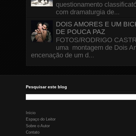
questionamento classificató
com dramaturgia de...
DOIS AMORES E UM BI
DE POUCA PAZ
FOTOS/RODRIGO CASTRO A 
uma montagem de Dois Amo
encenação de um d...
Pesquisar este blog
Início
Espaço do Leitor
Sobre o Autor
Contato