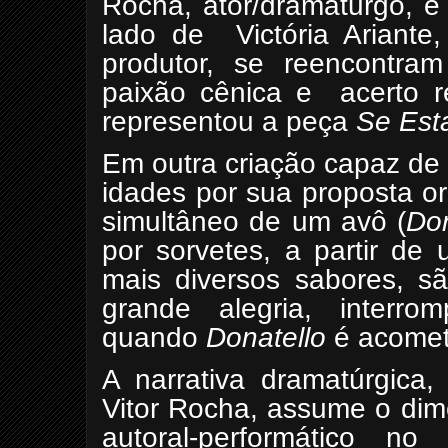
Rocha, ator/dramaturgo, e
lado de
Victória Ariant
produtor, se reencontra
paixão cênica e
acerto 
representou a peça
Se Est
Em outra criação capaz de 
idades por sua proposta or
simultâneo de um avô (
Don
por sorvetes, a partir de
mais diversos sabores, 
grande alegria, interro
quando
Donatello
é acometi
A narrativa dramatúrgica,
Vitor Rocha, assume o di
autoral-performático 