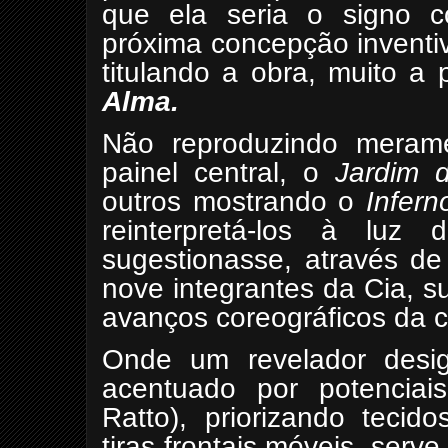
que ela seria o signo c
próxima concepção inventi
titulando a obra, muito a 
Alma.
Não reproduzindo meram
painel central, o
Jardim d
outros mostrando o
Infern
reinterpretá-los à luz
sugestionasse, através de
nove integrantes da Cia, 
avanços coreográficos da 
Onde um revelador design
acentuado por potenciais
Ratto), priorizando tecid
tiras frontais móveis, serv