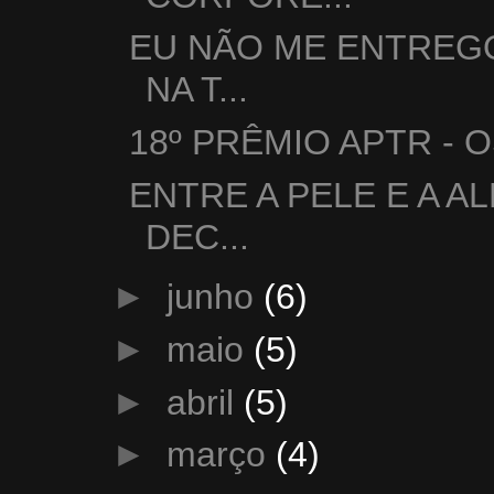
EU NÃO ME ENTREGO
NA T...
18º PRÊMIO APTR -
ENTRE A PELE E A A
DEC...
►
junho
(6)
►
maio
(5)
►
abril
(5)
►
março
(4)