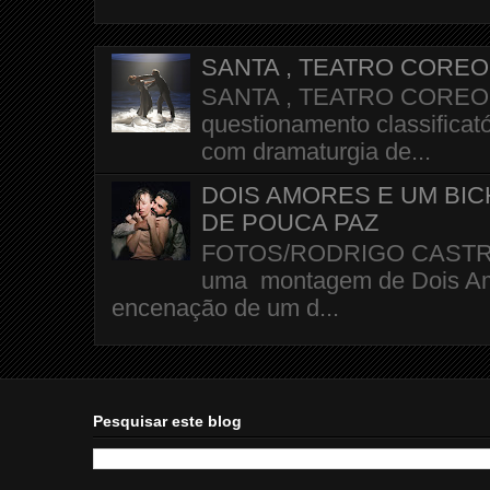
SANTA , TEATRO CORE
SANTA , TEATRO COREOGR
questionamento classificató
com dramaturgia de...
DOIS AMORES E UM BI
DE POUCA PAZ
FOTOS/RODRIGO CASTRO A 
uma montagem de Dois Amo
encenação de um d...
Pesquisar este blog