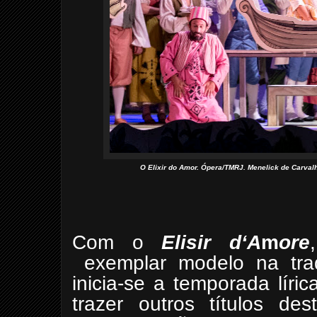
O Elixir do Amor. Ópera/TMRJ. Menelick de Carvalh
Com o
Elisir d‘A
m
ore
exemplar modelo na tr
inicia-se a temporada lír
trazer outros títulos d