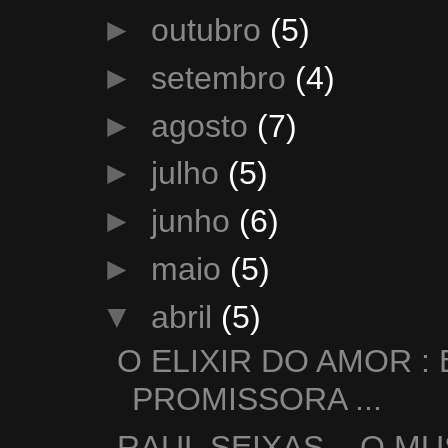
►
outubro
(5)
►
setembro
(4)
►
agosto
(7)
►
julho
(5)
►
junho
(6)
►
maio
(5)
▼
abril
(5)
O ELIXIR DO AMOR 
PROMISSORA ...
RAUL SEIXAS – O M