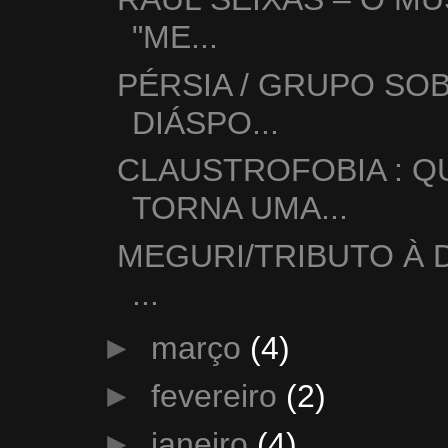
"ME...
PÉRSIA / GRUPO SO
DIÁSPO...
CLAUSTROFOBIA : 
TORNA UMA...
MEGURI/TRIBUTO À 
...
►
março
(4)
►
fevereiro
(2)
►
janeiro
(4)