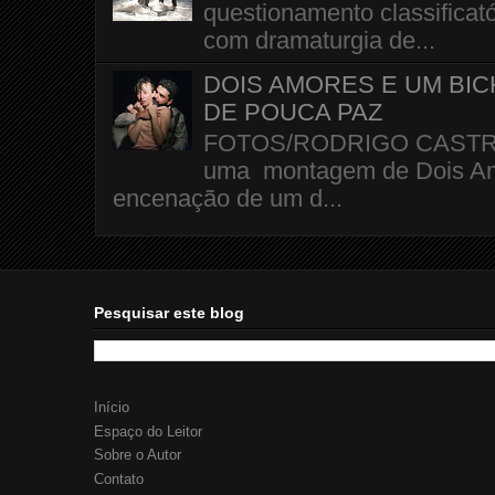
questionamento classificató
com dramaturgia de...
DOIS AMORES E UM BI
DE POUCA PAZ
FOTOS/RODRIGO CASTRO A 
uma montagem de Dois Amo
encenação de um d...
Pesquisar este blog
Início
Espaço do Leitor
Sobre o Autor
Contato