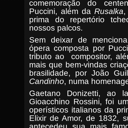
comemoração do cente
Puccini, além da
Rusalka
,
prima do repertório tch
nossos palcos.
Sem deixar de mencionar
ópera composta por Pucc
tributo ao
compositor, al
mais que bem-vindas criaç
brasilidade, por João Gu
Candinho
, numa homenagem
Gaetano Donizetti, ao l
Gioacchino Rossini, foi u
operísticos italianos da p
Elixir de Amor, de 1832, 
antecedeu sua mais fam