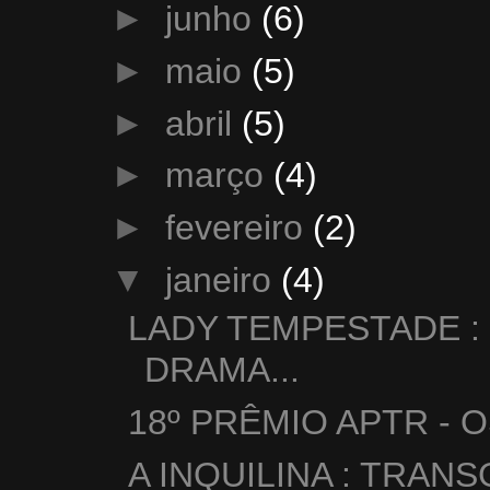
►
junho
(6)
►
maio
(5)
►
abril
(5)
►
março
(4)
►
fevereiro
(2)
▼
janeiro
(4)
LADY TEMPESTADE 
DRAMA...
18º PRÊMIO APTR - 
A INQUILINA : TRAN