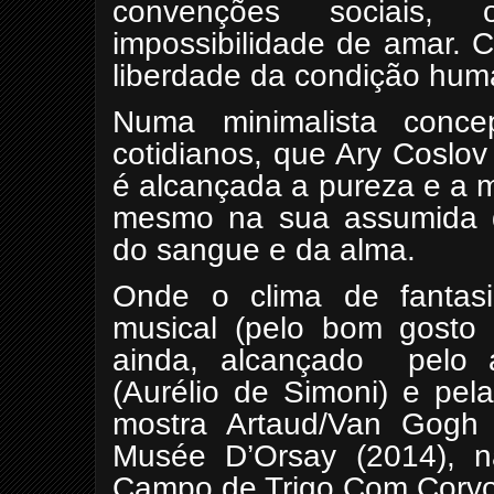
convenções sociais, 
impossibilidade de amar. C
liberdade da condição hum
Numa minimalista concep
cotidianos, que Ary Coslo
é alcançada a pureza e a 
mesmo na sua assumida di
do sangue e da alma.
Onde o clima de fantasia
musical (pelo bom gosto 
ainda, alcançado
pelo 
(Aurélio de Simoni) e pel
mostra Artaud/Van Gog
Musée D’Orsay (2014), n
Campo de Trigo Com Corvo