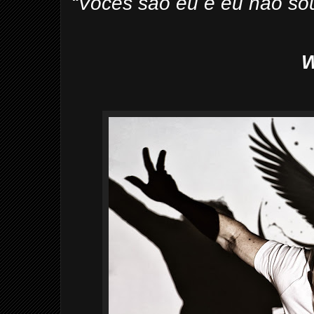
“Vocês são eu e eu não so
W