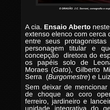
O DRAGÃO. J.C. Serroni, cenografia e e
A cia.
Ensaio Aberto
nest
extenso elenco com cerca d
entre seus protagonista
personagem titular e qu
concepção
diretora do es
os papéis solo de Leona
Moraes (
Gato
), Gilberto M
Serra
(
Burgomestre
) e Lui
Sem deixar de mencionar 
de choque ao coro operá
ferreiro, jardineiro e lanc
unidade integrativa do g