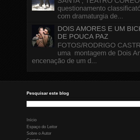
SANTA , TEATRO COREOGR
questionamento classificató
com dramaturgia de...
DOIS AMORES E UM BI
DE POUCA PAZ
FOTOS/RODRIGO CASTRO A 
uma montagem de Dois Amo
encenação de um d...
Pesquisar este blog
Início
Espaço do Leitor
Sobre o Autor