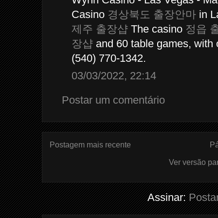
Casino
경상북도 출장안마
in 
제주 출장샵
The casino
정읍 
장샵
and 60 table games, with 
(540) 770-1342.
03/03/2022, 22:14
Postar um comentário
Postagem mais recente
Pá
Ver versão pa
Assinar:
Posta