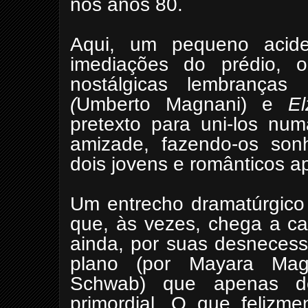
nos anos 80.
Aqui, um pequeno acid
imediações do prédio, 
nostálgicas lembrança
(
Umberto Magnani) e
E
pretexto para uni-los nu
amizade, fazendo-os sonh
dois jovens e românticos a
Um entrecho dramatúrgico 
que, às vezes, chega a can
ainda, por suas desneces
plano (por Mayara Magr
Schwab) que apenas de
primordial. O que felizme