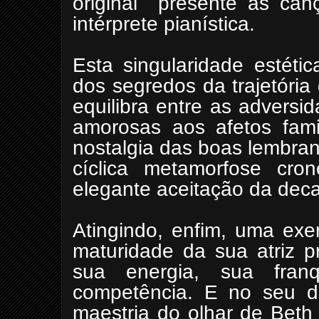
original
presente as can
intérprete pianística.
Esta singularidade estéti
dos segredos da trajetóri
equilibra entre as adversi
amorosas aos afetos famil
nostalgia das boas lembran
cíclica metamorfose cro
elegante aceitação da deca
Atingindo, enfim, uma exe
maturidade da sua atriz p
sua energia, sua fra
competência. E no seu di
maestria do olhar de Beth 