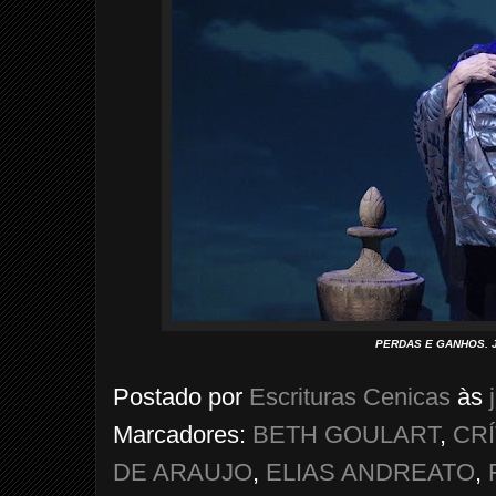
PERDAS E GANHOS. Jan
Postado por
Escrituras Cenicas
às
Marcadores:
BETH GOULART
,
CR
DE ARAUJO
,
ELIAS ANDREATO
,