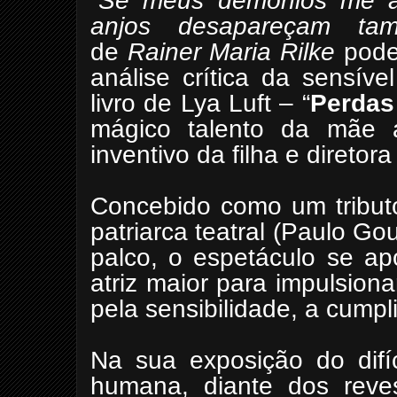
“
Se meus demônios me a
anjos desapareçam tam
de
Rainer Maria Rilke
poder
análise crítica da sensív
livro de Lya Luft – “
Perdas
mágico talento da mãe at
inventivo da filha e diretora
Concebido como um tributo
patriarca teatral (Paulo Gou
palco, o espetáculo se a
atriz maior para impulsiona
pela sensibilidade, a cumpl
Na sua exposição do difíc
humana, diante dos reve