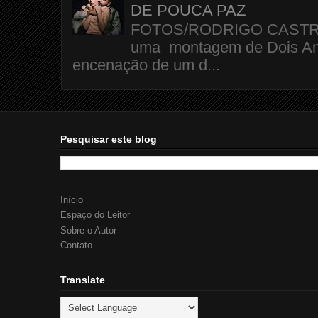
DE POUCA PAZ
FOTOS/RODRIGO CASTRO A 
uma montagem de Dois Amo
encenação de um d...
Pesquisar este blog
Início
Espaço do Leitor
Sobre o Autor
Contato
Translate