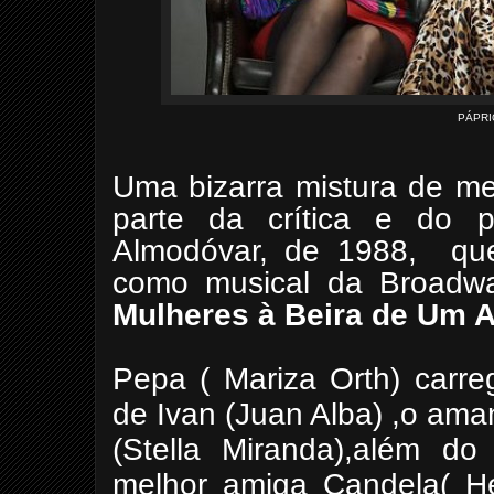
PÁPRI
Uma bizarra mistura de m
parte da crítica e do pú
Almodóvar, de 1988, que
como musical da Broadway
Mulheres à Beira de Um A
Pepa ( Mariza Orth) carr
de Ivan (Juan Alba) ,o am
(Stella Miranda),além 
melhor amiga Candela( H