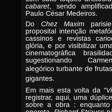
cabaret
, sendo amplifica
Paulo César Medeiros.
Do
Chez Maxim
parisi
proposital intenção metaf
cassinos e revistas cari
glória, e por visibilizar
cinematográfica brasil
sugestionando Car
alegórico
turbante de fruta
gigantes.
Em mais esta volta da “
V
registrar, aqui, uma dúplice
sobre a obra : enquant
opereta,
Richard Strauss
nã