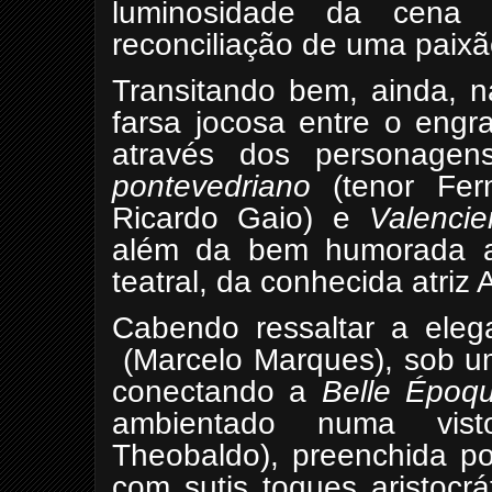
luminosidade da cena 
reconciliação de uma paixã
Transitando bem, ainda, 
farsa jocosa entre o engr
através dos personagen
pontevedriano
(tenor Fer
Ricardo Gaio) e
Valenci
além da bem humorada a
teatral, da conhecida atriz 
Cabendo ressaltar a elega
(Marcelo Marques), sob u
conectando a
Belle Époq
ambientado numa vist
Theobaldo), preenchida por
com sutis toques aristocr