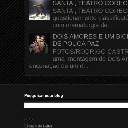
SANTA , TEATRO CORE
SANTA , TEATRO COREOGR
questionamento classificató
com dramaturgia de...
DOIS AMORES E UM BI
DE POUCA PAZ
FOTOS/RODRIGO CASTRO A 
uma montagem de Dois Amo
encenação de um d...
Pesquisar este blog
Início
Espaço do Leitor