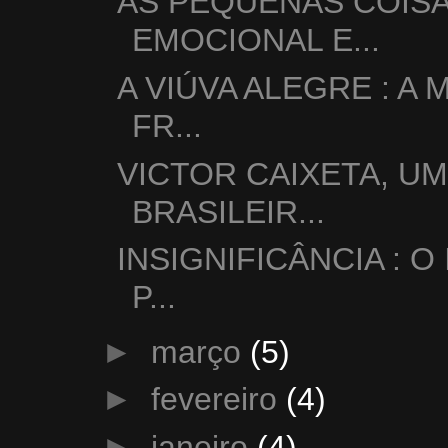
AS PEQUENAS COISA
EMOCIONAL E...
A VIÚVA ALEGRE : 
FR...
VICTOR CAIXETA, U
BRASILEIR...
INSIGNIFICÂNCIA :
P...
►
março
(5)
►
fevereiro
(4)
►
janeiro
(4)