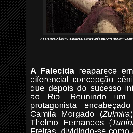
A Falecida/Nélson Rodrigues. Sergio Módena/Diretor.Com Camil
A Falecida
reaparece em
diferencial concepção cên
que depois do sucesso in
ao Rio. Reunindo um e
protagonista
encabeçado p
Camila Morgado (
Zulmira
Thelmo Fernandes (
Tuni
Freitas, dividindo-se com