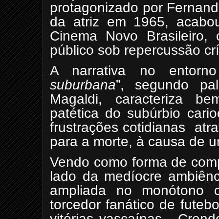
protagonizado por Fernand
da atriz em 1965, acabo
Cinema Novo Brasileiro,
público sob repercussão crí
A narrativa no entorn
suburbana
”, segundo pal
Magaldi, caracteriza 
patética do subúrbio cari
frustrações cotidianas
atr
para a morte, à causa de u
Vendo como forma de comp
lado da medíocre ambiênc
ampliada no monótono c
torcedor fanático de fute
vitórias vascaínas.
Crend