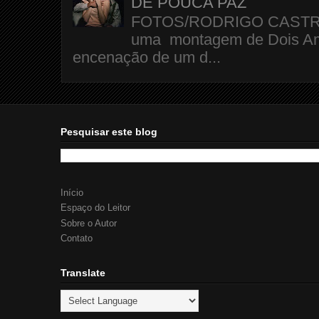
DE POUCA PAZ
FOTOS/RODRIGO CASTRO A 
uma montagem de Dois Amo
encenação de um d...
Pesquisar este blog
Início
Espaço do Leitor
Sobre o Autor
Contato
Translate