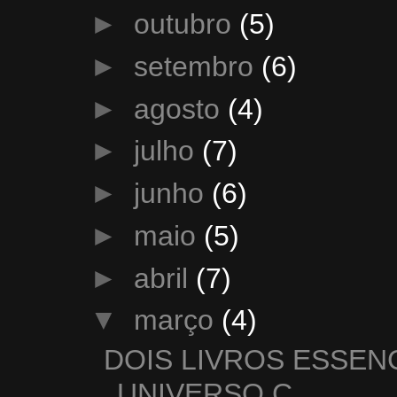
►
outubro
(5)
►
setembro
(6)
►
agosto
(4)
►
julho
(7)
►
junho
(6)
►
maio
(5)
►
abril
(7)
▼
março
(4)
DOIS LIVROS ESSEN
UNIVERSO C...