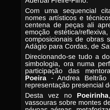
Aderbal Freire-Filho.
Com uma sequencial cit
nomes artísticos e técnic
centena de peças ali apre
emoção estética/reflexiv
composicionais de obras s
Adágio para Cordas, de
Sa
Direcionando-se tudo a d
simbologia, ora numa perf
participação das mentor
Poeira
- Andrea Beltrão
representação presencial d
Desta vez no
Poeirinha
vassouras sobre montes de
névoas aéreas, metaforiza