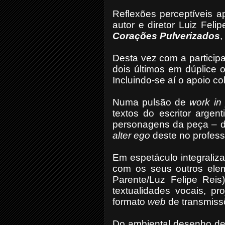
Reflexões perceptíveis ap
autor e diretor Luiz Fel
Corações Pulverizados
,
Desta vez com a participa
dois últimos em dúplice 
Incluindo-se aí o apoio c
Numa pulsão de
work in
textos do escritor argen
personagens da peça – 
alter ego
deste no profess
Em espetáculo integraliz
com os seus outros elem
Parente/Luz Felipe Reis) 
textualidades vocais, pr
formato
web
de transmiss
Do ambiental desenho de 