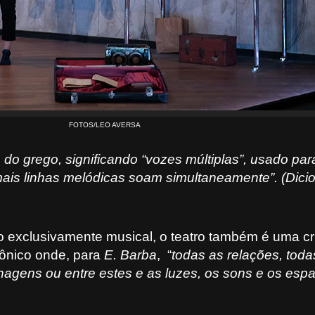
FOTOS/LEO AVERSA
 do grego, significando “vozes múltiplas”, usado par
is linhas melódicas soam simultaneamente”. (Dicio
 exclusivamente musical, o teatro também é uma cr
ifônico onde, para
E. Barba
,
“
todas as relações, toda
nagens ou entre estes e as luzes, os sons e os esp