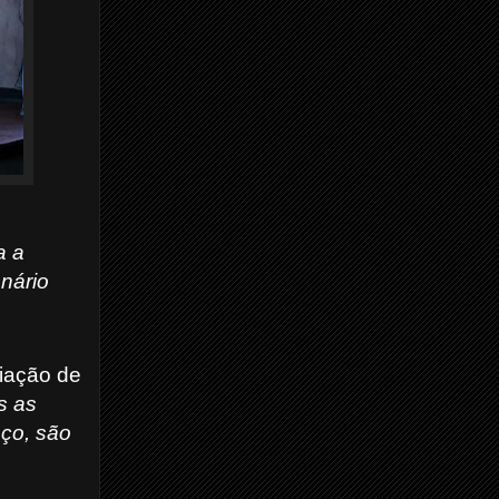
a a
nário
iação de
s as
aço, são