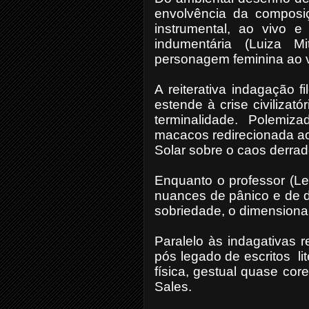
envolvência da composiç
instrumental, ao vivo
indumentária (Luiza Mit
personagem feminina ao vo
A reiterativa indagação f
estende à crise civilizat
terminalidade. Polemiz
macacos redirecionada a
Solar sobre o caos derrad
Enquanto o professor (Le
nuances de pânico e de d
sobriedade, o dimension
Paralelo às indagativas r
pós legado de escritos
l
física, gestual quase cor
Sales.