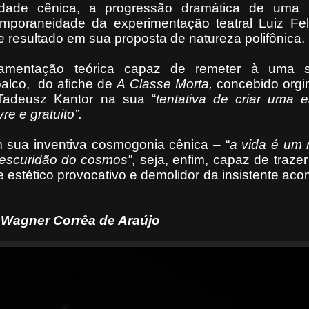
dade cênica, a progressão dramática de uma n
mporaneidade da experimentação teatral Luiz Fel
 resultado em sua proposta de natureza polifônica.
ndamentação teórica capaz de remeter à uma s
palco,
do afiche de
A Classe
Morta,
concebido orgi
adeusz Kantor na sua “
tentativa de criar uma e
re e gratuito”.
 sua inventiva cosmogonia cênica – “
a vida é um 
 escuridão do cosmos”
, seja, enfim, capaz de traz
e estético provocativo e demolidor da insistente a
Wagner Corrêa de Araújo