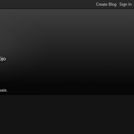
uais.