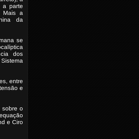
 a parte
. Mais a
onina da
humana se
calíptica
ncia dos
 Sistema
es, entre
 tensão e
s sobre o
adequação
nd e Ciro