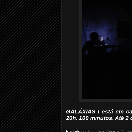
GALÁXIAS I está em ca
20h. 100 minutos. Até 2
Postado por
Escrituras Cenicas
às
no