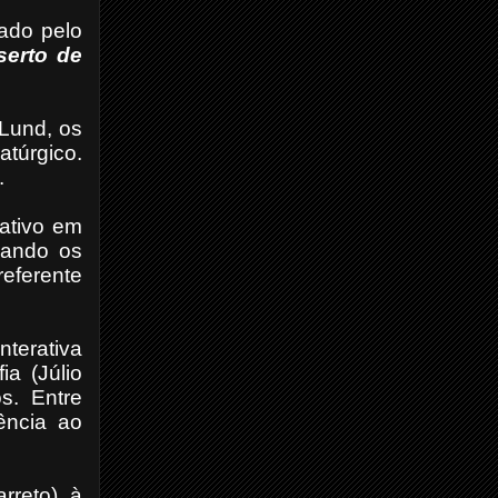
zado pelo
serto de
 Lund, os
atúrgico.
.
rativo em
ulando os
referente
nterativa
a (Júlio
os. Entre
ência ao
rreto), à