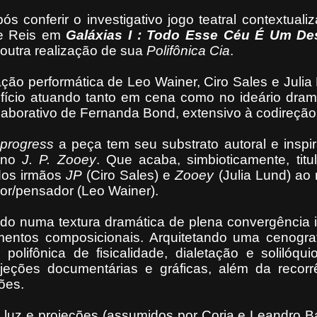
ós conferir o investigativo jogo teatral contextuali
ipe Reis em
Galáxias I : Todo Esse Céu É Um De
 outra realização de sua
Polifônica
Cia
.
ção performática de Leo Wainer, Ciro Sales e Julia
ofício atuando tanto em cena como no ideário dram
olaborativo de Fernanda Bond, extensivo à codireção
 progress
a peça tem seu substrato autoral e inspi
tino
J. P. Zooey
. Que acaba, simbioticamente, tit
dos irmãos
JP
(Ciro Sales) e
Zooey
(Julia Lund) ao 
or/pensador (Leo Wainer).
ado numa textura dramática de plena convergência i
entos composicionais. Arquitetando uma cenografi
polifônica de fisicalidade, dialetação e solilóqui
ojeções documentárias e gráficas, além da recorr
ões.
luz e projeções (assumidos por Corja e Leandro Ba