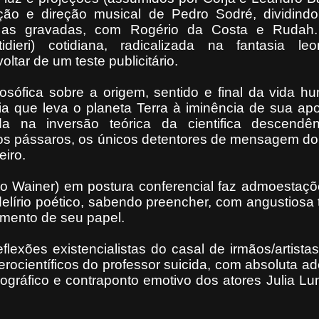
ão e direção musical de Pedro Sodré, dividindo
 e as gravadas, com Rogério da Costa e Rudah
idieri) cotidiana, radicalizada na fantasia le
ltar de um teste publicitário.
ilosófica sobre a origem, sentido e final da vida 
ória que leva o planeta Terra à iminência de sua apo
ada na inversão teórica da cientifica descendê
os pássaros, os únicos detentores de mensagem do
eiro.
o Wainer) em postura conferencial faz admoestaçõ
elírio poético, sabendo preencher, com angustiosa
amento de seu papel.
eflexões existencialistas do casal de irmãos/artista
iterocientíficos do professor suicida, com absoluta 
eográfico e contraponto emotivo dos atores Julia Lu