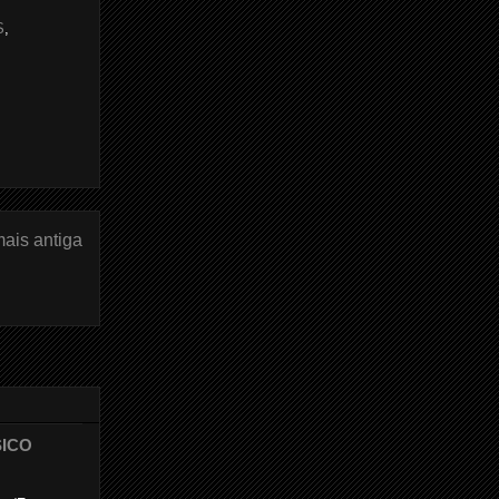
S
,
ais antiga
SICO