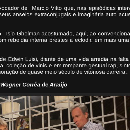
vocador de
Márcio Vitto que, nas episódicas inte
a seus anseios extraconjugais e imaginária auto ac
o,
Isio Ghelman acostumado, aqui, ao convenciona
m rebeldia interna prestes a eclodir, em mais um
 Edwin Luisi, diante de uma vida arredia na falta
ua
coleção de vinis e em rompante gestual rap, sin
ração de quase meio século de vitoriosa carreira.
Wagner Corrêa de Araújo