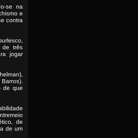
do-se na
achismo e
se contra
urlesco,
 de três
ra jogar
helman),
 Barros).
o de que
abilidade
entremeio
tico, de
lha de um