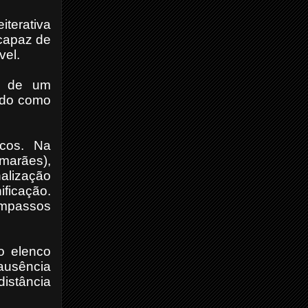
terativa
ncapaz de
vel.
ça de um
ndo como
icos. Na
imarães),
nalização
ificação.
ompassos
o elenco
ausência
distância