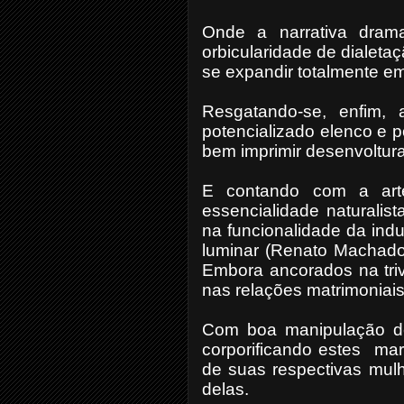
Onde a narrativa drama
orbicularidade de dialet
se expandir totalmente em
Resgatando-se, enfim, 
potencializado elenco e 
bem imprimir desenvoltu
E contando com a arte
essencialidade naturalis
na funcionalidade da indu
luminar (Renato Machad
Embora ancorados na tri
nas relações matrimoniais
Com boa manipulação de 
corporificando estes
mar
de suas respectivas mulh
delas.