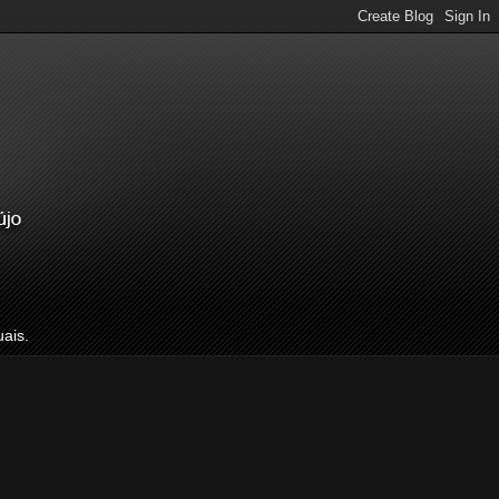
uais.