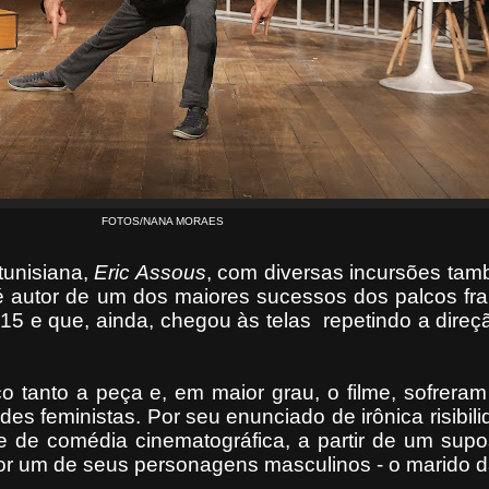
FOTOS/NANA MORAES
tunisiana,
Eric Assous
, com diversas incursões tam
 é autor de um dos maiores sucessos dos palcos fr
15 e que, ainda, chegou às telas
repetindo a direçã
co tanto a peça e, em maior grau, o filme, sofrera
s feministas. Por seu enunciado de irônica risibil
 de comédia cinematográfica, a partir de um supo
r um de seus personagens masculinos - o marido da