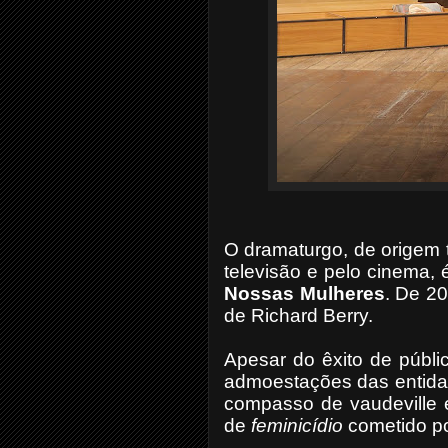
O dramaturgo, de origem 
televisão e pelo cinema,
Nossas Mulheres
. De 20
de Richard Berry.
Apesar do êxito de públi
admoestações das entidade
compasso de vaudeville e
de
feminicídio
cometido po