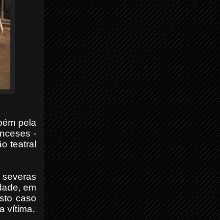
bém pela
anceses -
o teatral
m severas
idade, em
sto caso
 vítima.