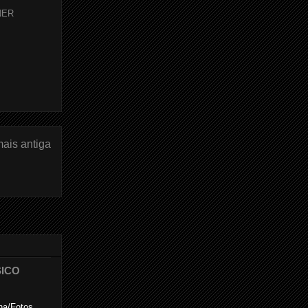
NER
ais antiga
SICO
na/Fotos.