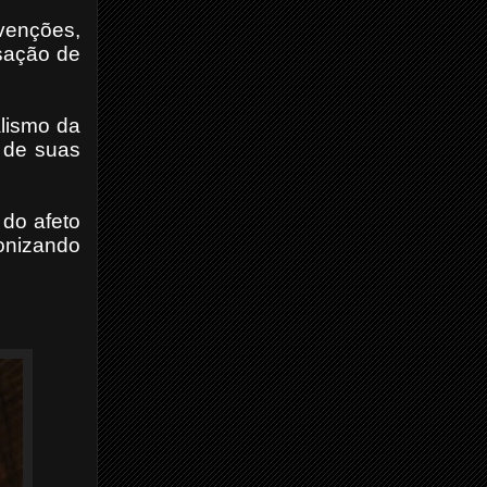
rvenções,
usação de
lismo da
a de suas
 do afeto
tonizando