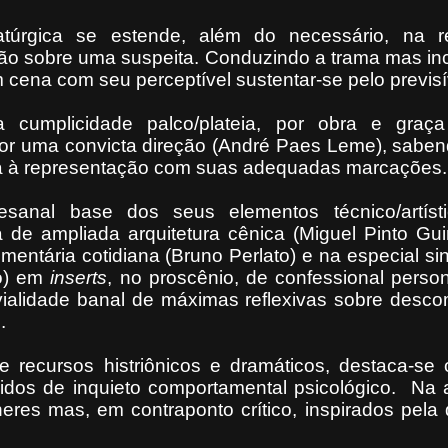
túrgica se estende, além do necessário, na rei
ação sobre uma suspeita. Conduzindo a trama mas i
 cena com seu perceptível sustentar-se pelo previsí
a cumplicidade palco/plateia, por obra e gra
por uma convicta direção (André Paes Leme), sabe
ra à representação com suas adequadas marcações.
sanal base dos seus elementos técnico/artíst
ta de ampliada arquitetura cênica (Miguel Pinto Gu
mentária cotidiana (Bruno Perlato) e na especial si
o) em
inserts
, no proscênio, de confessional person
vialidade banal de máximas reflexivas sobre desc
.
recursos histriônicos e dramáticos, destaca-se 
idos de inquieto comportamental psicológico.
Na 
eres mas, em contraponto crítico, inspirados pela 