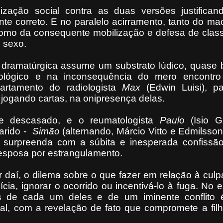
zação social contra as duas versões justifican
nte correto. E no paralelo acirramento, tanto do m
como da consequente mobilização e defesa de clas
 sexo.
dramatúrgica assume um substrato lúdico, quase b
ológico e na inconsequência do mero encontro
rtamento do radiologista
Max
(Edwin Luisi), pa
jogando cartas, na onipresença delas.
nte descasado, e o reumatologista
Paulo
(Isio G
arido -
Simão
(alternando, Márcio Vitto e Edmilsson
 surpreenda com a súbita e inesperada confissã
esposa por estrangulamento.
r daí, o dilema sobre o que fazer em relação à culp
ícia, ignorar o ocorrido ou incentivá-lo à fuga. No 
as de cada um deles e de um iminente conflito é
ical, com a revelação de fato que compromete a fi