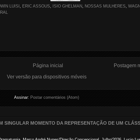
WIN LUISI
,
ERIC ASSOUS
,
ISIO GHELMAN
,
NOSSAS MULHERES
,
WAG
TRAL
Página inicial
Postagem m
Ver versão para dispositivos móveis
Assinar:
Postar comentários (Atom)
 UM SINGULAR MOMENTO DA REPRESENTAÇÃO DE UM CLÁS
/Dramaturgia. Marco André Nunes/Direção Concepcional. Julho/2026. Lucio Lu