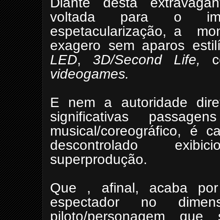
Diante desta extravagan
voltada para o ime
espetacularização, a mo
exagero sem aparos estilí
LED
,
3D/Second Life,
c
videogames.
E nem a autoridade dire
significativas passag
musical/coreográfico, é c
descontrolado exibi
superprodução.
Que , afinal, acaba por
espectador no dimens
piloto/personagem que 