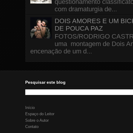
questionamento classificató
com dramaturgia de...
DOIS AMORES E UM BI
DE POUCA PAZ
FOTOS/RODRIGO CASTRO A 
uma montagem de Dois Amo
encenação de um d...
Pesquisar este blog
Início
Espaço do Leitor
Sobre o Autor
Contato