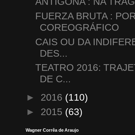
ANTÍGONA : NA TRÁG
FUERZA BRUTA : PO
COREOGRÁFICO
CAIS OU DA INDIFE
DES...
TEATRO 2016: TRAJ
DE C...
►
2016
(110)
►
2015
(63)
Wagner Corrêa de Araujo