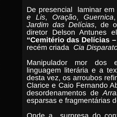
De presencial laminar em
e Lis
,
Oração
,
Guernica
Jardim das Delícias
, de o
diretor Delson Antunes e
“Cemitério das Delícias 
recém criada
Cia Disparat
Manipulador mor dos es
linguagem literária e a tex
desta vez, os arroubos ref
Clarice e Caio Fernando Ab
desordenamentos de
Arra
esparsas e fragmentárias d
Onde a surpresa do cont