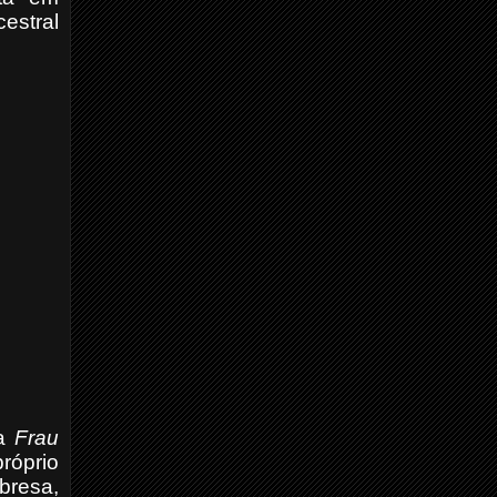
estral
ta
Frau
róprio
abresa,