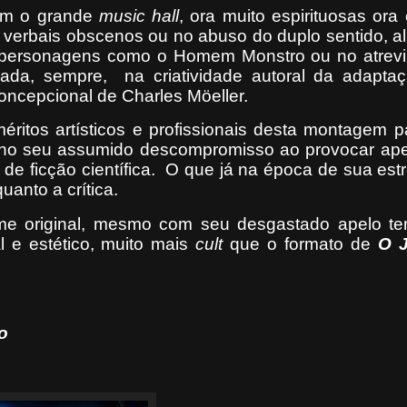
am o grande
music hall
, ora muito espirituosas ora
 verbais obscenos ou no abuso do duplo sentido, al
de personagens como o Homem Monstro ou no atrev
ada, sempre, na criatividade autoral da adapta
concepcional de Charles Möeller.
ritos artísticos e profissionais desta montagem p
e no seu assumido descompromisso ao provocar ap
de ficção científica.
O que já na época de sua estr
uanto a crítica.
me original, mesmo com seu desgastado apelo te
l e estético, muito mais
cult
que o formato de
O
o