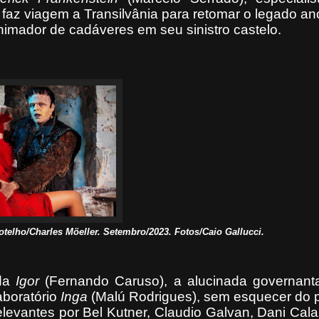
az viagem a Transilvânia para retomar o legado anc
nimador de cadáveres em seu sinistro castelo.
elho/Charles Möeller. Setembro/2023. Fotos/Caio Gallucci.
nda
Igor
(Fernando Caruso), a alucinada governan
laboratório
Inga
(Malú Rodrigues), sem esquecer do p
elevantes por Bel Kutner, Claudio Galvan, Dani Cal