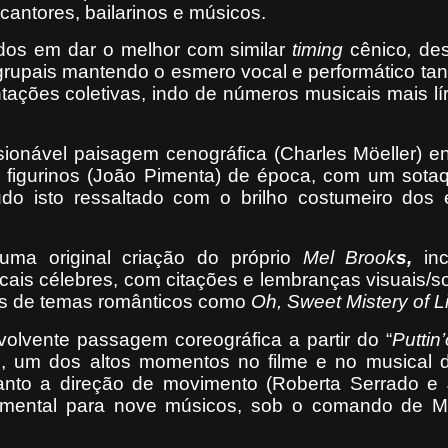
antores, bailarinos e músicos.
dos em dar o melhor com similar
timing
cênico
,
de
 grupais mantendo o esmero vocal e performático tan
ações coletivas, indo de números musicais mais lír
ionável paisagem cenográfica (Charles Möeller) en
de figurinos (João Pimenta) de época, com um sota
do isto ressaltado com o brilho costumeiro dos e
 uma original criação do próprio
Mel Brook
s,
inc
icais célebres, com citações e lembranças visuais/s
as de temas românticos como
Oh, Sweet Mistery of Li
lvente passagem coreográfica a partir do “
Puttin
, um dos altos momentos no filme e no musical 
nto a direção de movimento (Roberta Serrado e
umental para nove músicos, sob o comando de M