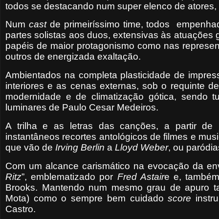
todos se destacando num super elenco de atores, c
Num
cast
de primeiríssimo time, todos empenha
partes solistas aos duos, extensivas às atuações
papéis de maior protagonismo como nas represent
outros de energizada exaltação.
Ambientados na completa plasticidade de impress
interiores e as cenas externas, sob o requinte 
modernidade e de climatização gótica, sendo tu
luminares de Paulo Cesar Medeiros.
A trilha e as letras das canções, a partir de
instantâneos recortes antológicos de filmes e mus
que vão de
Irving Berlin
a
Lloyd Weber
, ou paródi
Com um alcance carismático na evocação da envo
Ritz
”, emblematizado por
Fred Astair
e e, também
Brooks. Mantendo num mesmo grau de apuro ta
Mota) como o sempre bem cuidado
score
instr
Castro.