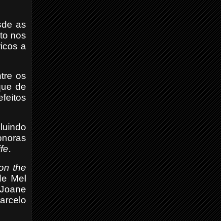
sde as
to nos
icos a
tre os
que de
feitos
luindo
onoras
fe
.
’on the
de Mel
 Joane
arcelo