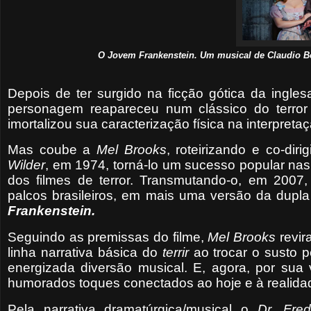
O Jovem Frankenstein. Um musical de Claudio Bot
Depois de ter surgido na ficção gótica da ingle
personagem reapareceu num clássico do terror
imortalizou sua caracterização física na interpret
Mas coube a
Mel Brooks
, roteirizando e co-dir
Wilder
, em 1974, torná-lo um sucesso popular nas 
dos filmes de terror. Transmutando-o, em 2007
palcos brasileiros, em mais uma versão da dupla
Frankenstein.
Seguindo as premissas do filme,
Mel Brooks
revir
linha narrativa básica do
terrir
ao trocar
o susto p
energizada diversão musical. E, agora, por sua 
humorados toques conectados ao hoje e à realidade
Pela narrativa dramatúrgica/musical o
Dr.
Fred