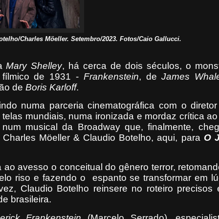
elho/Charles Möeller. Setembro/2023. Fotos/Caio Gallucci.
sa
Mary Shelley
, há cerca de dois séculos, o mons
 fílmico de 1931 -
Frankenstein
, de
James Whal
ação de
Boris Karloff
.
igindo numa parceria cinematográfica com o direto
telas mundiais, numa ironizada e mordaz crítica ao 
, num musical da Broadway que, finalmente, che
 Charles Möeller & Claudio Botelho, aqui, para
O 
a ao avesso o conceitual do gênero terror, retoman
elo riso e fazendo o
espanto se transformar em lú
vez, Claudio Botelho reinsere no roteiro precisos
 brasileira.
erick Frankenstein
(Marcelo Serrado), especiali