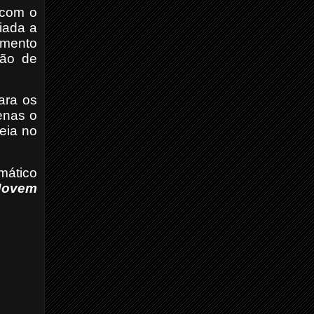
 com o
iada a
imento
ção de
ara os
enas o
eia no
mático
Jovem