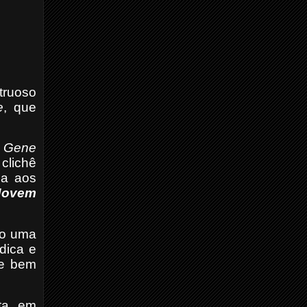
truoso
e
, que
r
Gene
clichê
ga aos
Jovem
do uma
dica e
 e bem
sta em