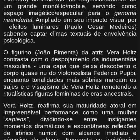
um grande monólito/mobile, servindo como
espaço imagético/especular para o
genoma
neandertal
. Ampliado em seu impacto visual por
efeitos luminares (Paulo Cesar Medeiros)
sabendo captar climas textuais de envolvência
psicológica.
O figurino (João Pimenta) da atriz Vera Holtz
contrasta com o despojamento da indumentária
masculina - uma capa que deixa descoberto o
corpo quase nu do violoncelista Federico Puppi,
enquanto tonalidades mais sóbrias marcam os
trajes e o visagismo de Vera Holtz remetendo a
ritualísticas figuras femininas de eras ancestrais.
Vera Holtz, reafirma sua maturidade atoral em
irrepreensível performance como uma mulher
“
sapiens”
, dividindo-se entre instigantes
momentos dramáticos e espontâneas reflexões
de irônico humor, com alcance imediato e
cúmplice da plateia. Enquanto as incidências