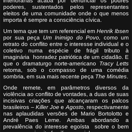
interioranas acaba por denunciar os podres
poderes, sustentados pelos representantes
eleitos de uma comunidade onde o que menos
importa é sempre a consciência cívica.
Um tema que tem um referencial em
Henrik
Ibsen
por sua peça
Um Inimigo do Povo,
como um
retrato do conflito entre o interesse individual e o
coletivo numa espécie de frágil tributo à
imaginária
honradez patriótica de um cidadão. E
que o dramaturgo norte-americano
Tracy Letts
retoma, sob o compasso de uma comédia
sombria, em sua mais recente peça
The Minutes
.
Onde remete, em parâmetros diversos da
violência ao conflito de vontades, a duas de suas
incisivas criações que alcançaram os palcos
brasileiros –
Killer Joe
e
Agost
o, respectivamente
nas aplaudidas versões de Mario Bortolotto e
André Paes Leme. Ambas abordando a
prevalência do interesse egoísta
sobre o bem