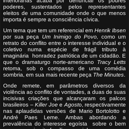
interioranas acaba por denunciar os podres
poderes, sustentados pelos representantes
eleitos de uma comunidade onde o que menos
importa é sempre a consciência cívica.
Um tema que tem um referencial em
Henrik
Ibsen
por sua peça
Um Inimigo do Povo,
como um
retrato do conflito entre o interesse individual e o
coletivo numa espécie de frágil tributo à
imaginária
honradez patriótica de um cidadão. E
que o dramaturgo norte-americano
Tracy Letts
retoma, sob o compasso de uma comédia
sombria, em sua mais recente peça
The Minutes
.
Onde remete, em parâmetros diversos da
violência ao conflito de vontades, a duas de suas
incisivas criações que alcançaram os palcos
brasileiros –
Killer Joe
e
Agost
o, respectivamente
nas aplaudidas versões de Mario Bortolotto e
André Paes Leme. Ambas abordando a
prevalência do interesse egoísta
sobre o bem