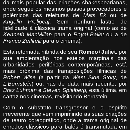
da mais popular das criações shakespearianas,
onde segue os mesmos passos provocadores e
polêmicos das releituras de
Mats Ek
ou de
Angelin Preljocaj
. Sem nenhum lastro de
fidelidade à clássica trama original (como as de
Kenneth MacMillan
para o
Royal Ballet
ou a de
Franco Zeffirelli
para o cinema).
Esta retomada híbrida de seu
Romeo+Juliet
, por
sua ambientação nos esteios marginais das
urbanidades periféricas contemporâneas, está
mais próxima das transposições fílmicas de
Robert Wise
(a partir da
West Side Story
, de
L.Bernstein
) ou, nas de data mais recente, por
Braz Luhman
e
Steven Spielberg,
esta última, em
cartaz nos cinemas, revisitando Bernstein.
Com o substrato transgressor e o espírito
irreverente que vem imprimindo às suas criações
de teatro coreográfico, onde a trama original de
enredos clássicos para balés é transmutada em