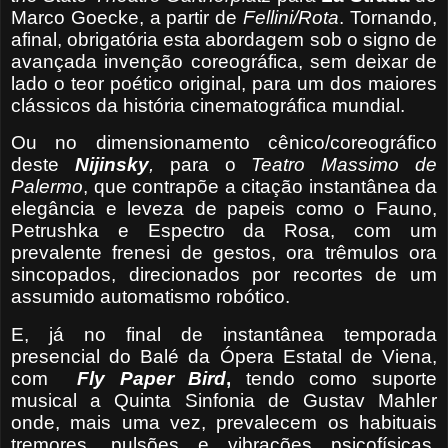
Marco Goecke, a partir de
Fellini/Rota
. Tornando,
afinal, obrigatória esta abordagem sob o signo de
avançada invenção coreográfica, sem deixar de
lado o teor poético original, para um dos maiores
clássicos da história cinematográfica mundial.
Ou no dimensionamento cênico/coreográfico
deste
Nijinsky
,
para o
Teatro Massimo de
Palermo
,
que contrapõe a citação instantânea da
elegância e leveza de papeis como o Fauno,
Petrushka e Espectro da Rosa, com um
prevalente frenesi de gestos, ora trêmulos ora
sincopados, direcionados por recortes de um
assumido automatismo robótico.
E, já no final de instantânea temporada
presencial do Balé da Ópera Estatal de Viena,
com
Fly Paper Bird
,
tendo como suporte
musical a Quinta Sinfonia de Gustav Mahler
onde, mais uma vez, prevalecem os habituais
tremores, pulsões e vibrações psicofísicas.