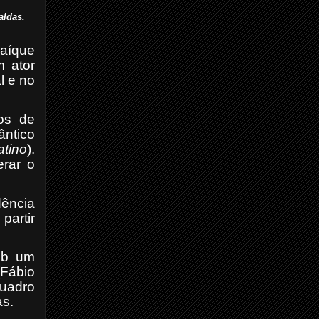
aldas.
aíque
m ator
l e no
os de
ântico
tino
).
erar o
dência
partir
sob um
Fábio
quadro
as.