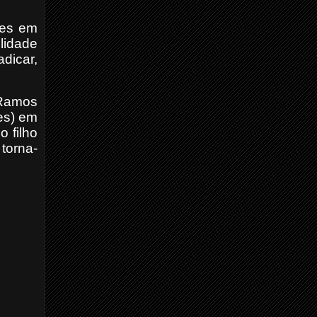
ões em
lidade
dicar,
 Ramos
es) em
 filho
torna-