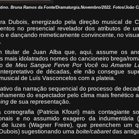
tino. Bruna Ramos da Fonte/Dramaturgia.Novembro/2022. Fotos/João C
 Dubois, energizado pela direção musical de C
tos no presencial revelador dos atributos de u
do e dançando mimeticamente convincente, no visua
.
 titular de Juan Alba que, aqui, assume os an
os mais idolatrados nomes do cancioneiro brega/rom
aso de
Meu Sangue
Ferve Por Você
ou
Amante La
nterpretativo de décadas, ele não consegue sup
e musical de Luís Vasconcelos com a plateia.
erativo da narração sequencial do processo de deca
amento do espectador pelo clima mais frenético a 
ming
de sua representação.
coreografia (Patricia Kfouri) mais contagiante 
tonais e no assumido exagero da indumentária (
o de luzes (Wagner Freire), que preenchem um 
a Dubois) sugestionando uma
boite/cabaret
das antig