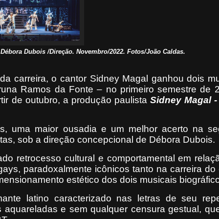
Débora Dubois /Direção. Novembro/2022. Fotos/João Caldas.
a carreira, o cantor Sidney Magal ganhou dois mu
 Bruna Ramos da Fonte – no primeiro semestre de 
rtir de outubro, a produção paulista
Sidney Magal 
vos, uma maior ousadia e um melhor acerto na s
tas, sob a direção concepcional de Débora Dubois.
do retrocesso cultural e comportamental em relaç
gays, paradoxalmente icônicos tanto na carreira do 
mensionamento estético dos dois musicais biográfic
te latino caracterizado nas letras de seu reper
 aquareladas e sem qualquer censura gestual, qu