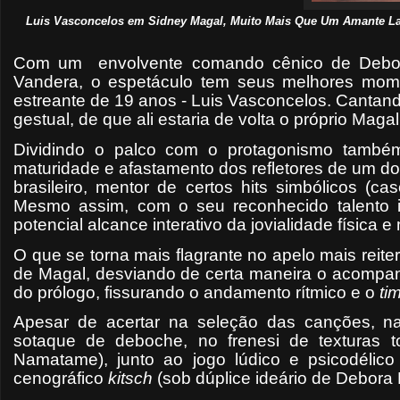
Luis Vasconcelos em Sidney Magal, Muito Mais Que Um Amante La
Com um envolvente comando cênico de Debora
Vandera, o espetáculo tem seus melhores momen
estreante de 19 anos - Luis Vasconcelos. Cantan
gestual, de que ali estaria de volta o próprio Magal
Dividindo o palco com o protagonismo também
maturidade e afastamento dos refletores de um d
brasileiro, mentor de certos hits simbólicos (c
Mesmo assim, com o seu reconhecido talento i
potencial alcance interativo da jovialidade física 
O que se torna mais flagrante no apelo mais reit
de Magal, desviando de certa maneira o acompanh
do prólogo, fissurando o andamento rítmico e o
ti
Apesar de acertar na seleção das canções, na 
sotaque de deboche, no frenesi de texturas 
Namatame), junto ao jogo lúdico e psicodélic
cenográfico
kitsch
(sob dúplice ideário de Debor