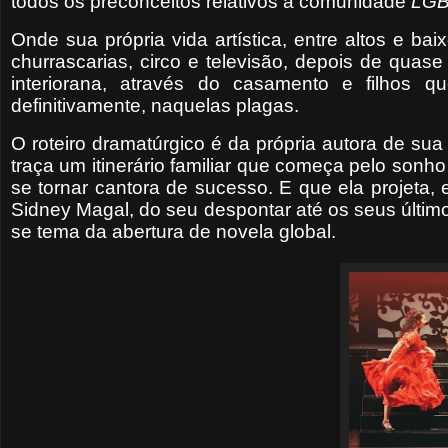
todos os preconceitos relativos à comunidade
LGB
Onde sua própria vida artística, entre altos e b
churrascarias, circo e televisão, depois de quas
interiorana, através do casamento e filhos q
definitivamente, naquelas plagas.
O roteiro dramatúrgico é da própria autora de su
traça um itinerário familiar que começa pelo sonh
se tornar cantora de sucesso. E que ela projeta, 
Sidney Magal, do seu despontar até os seus últim
se tema da abertura de novela global.