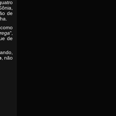
quatro
ônia,
ção de
nha.
B como
brega
”,
que de
uando,
o
, não