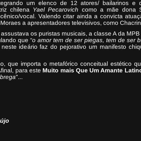
integrando um elenco de 12 atores/ bailarinos e 
riz chilena
Yael Pecarovich
como a mãe dona S
cênico/vocal. Valendo citar ainda a convicta atua
e Moraes a apresentadores televisivos, como Chacri
 assustava os puristas musicais, a classe A da MP
lando que “
o amor tem de
ser piegas, tem de ser 
o neste ideário faz do pejorativo um manifesto chi
o, que importa o metafórico conceitual estético q
final, para este
Muito mais Que Um Amante
Latin
 brega
"...
jo