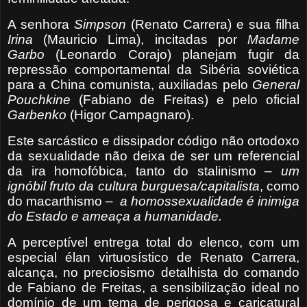
A senhora
Simpson
(Renato Carrera) e sua filha
Irina
(Mauricio Lima), incitadas por
Madame
Garbo
(Leonardo Corajo) planejam fugir da
repressão comportamental da Sibéria soviética
para a China comunista, auxiliadas pelo
General
Pouchkine
(Fabiano de Freitas) e pelo oficial
Garbenko
(Higor Campagnaro).
Este sarcástico e dissipador código não ortodoxo
da sexualidade não deixa de ser um referencial
da ira homofóbica, tanto do stalinismo –
um
ignóbil fruto da
cultura burguesa/capitalista
, como
do macarthismo –
a homossexualidade é inimiga
do Estado e ameaça a humanidade.
A perceptível entrega total do elenco, com um
especial élan virtuosístico de Renato Carrera,
alcança, no preciosismo detalhista do comando
de Fabiano de Freitas, a sensibilização ideal no
domínio de um tema de perigosa e caricatural