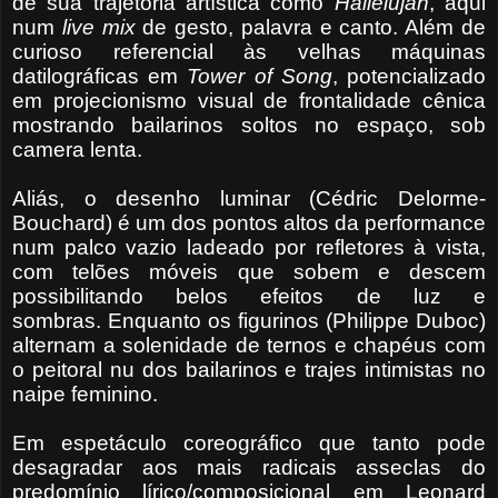
de sua trajetória artística como
Hallelujah
, aqui
num
live mix
de gesto, palavra e canto. Além de
curioso referencial às velhas máquinas
datilográficas em
Tower of Song
, potencializado
em projecionismo visual de frontalidade cênica
mostrando bailarinos soltos no espaço, sob
camera lenta.
Aliás, o desenho luminar (Cédric Delorme-
Bouchard) é um dos pontos altos da performance
num palco vazio ladeado por refletores à vista,
com telões móveis que sobem e descem
possibilitando belos efeitos de luz e
sombras.
Enquanto o
s figurinos (Philippe Duboc)
alternam a solenidade de ternos e chapéus com
o peitoral nu dos bailarinos e trajes intimistas no
naipe feminino.
Em espetáculo coreográfico que tanto pode
desagradar aos mais radicais asseclas do
predomínio lírico/composicional em Leonard