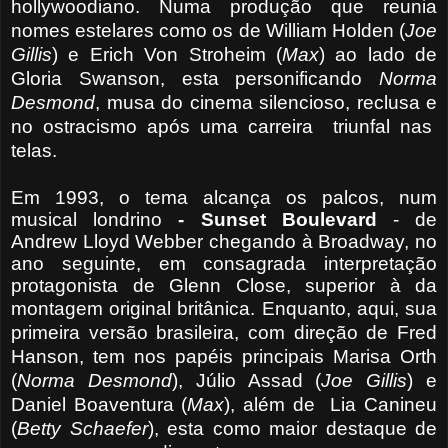
hollywoodiano.
Numa produção que reunia
nomes estelares como os de William Holden (
Joe
Gillis
) e Erich Von Stroheim (
Max
) ao lado de
Gloria Swanson, esta personificando
Norma
Desmond
, musa do cinema silencioso, reclusa e
no ostracismo após uma carreira
triunfal nas
telas.
Em 1993, o tema alcança os palcos, num
musical londrino
- Sunset Boulevard
- de
Andrew Lloyd Webber chegando à Broadway, no
ano seguinte, em consagrada interpretação
protagonista de Glenn Close, superior à da
montagem original britânica.
Enquanto, aqui, sua
primeira versão brasileira, com direção de Fred
Hanson, tem nos papéis principais Marisa Orth
(
Norma Desmond
), Júlio Assad (
Joe Gillis
) e
Daniel Boaventura (
Max
), além de
Lia Canineu
(
Betty Schaefer
), esta como maior destaque de