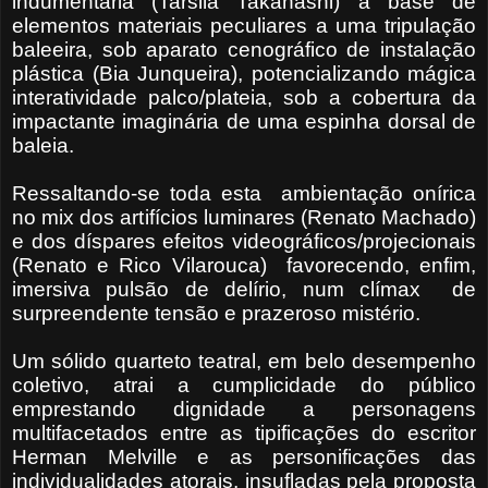
indumentária (Tarsila Takahashi) à base de
elementos materiais peculiares a uma tripulação
baleeira, sob aparato cenográfico de instalação
plástica (Bia Junqueira), potencializando mágica
interatividade palco/plateia, sob a cobertura da
impactante imaginária de uma espinha dorsal de
baleia.
Ressaltando-se toda esta ambientação onírica
no mix dos artifícios luminares (Renato Machado)
e dos díspares efeitos videográficos/projecionais
(Renato e Rico Vilarouca) favorecendo, enfim,
imersiva pulsão de delírio, num clímax de
surpreendente tensão e prazeroso mistério.
Um sólido quarteto teatral, em belo desempenho
coletivo, atrai a cumplicidade do público
emprestando dignidade a personagens
multifacetados entre as tipificações do escritor
Herman Melville e as personificações das
individualidades atorais, insufladas pela proposta