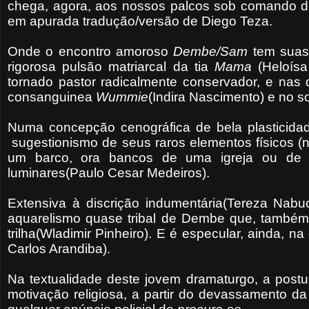
chega, agora, aos nossos palcos sob comando d
em apurada tradução/versão de Diego Teza.
Onde o encontro amoroso
Dembe/Sam
tem suas 
rigorosa pulsão matriarcal da tia
Mama
(Heloísa
tornado pastor radicalmente conservador, e nas
consanguinea
Wummie
(Indira Nascimento) e no 
Numa concepção cenográfica de bela plasticidade
sugestionismo de seus raros elementos físicos (
um barco, ora bancos de uma igreja ou de u
luminares(Paulo Cesar Medeiros).
Extensiva à discrição indumentária(Tereza Nab
aquarelismo quase tribal de Dembe que, também, 
trilha(Wladimir Pinheiro). E é especular, ainda, 
Carlos Arandiba).
Na textualidade deste jovem dramaturgo, a postu
motivação religiosa, a partir do devassamento d