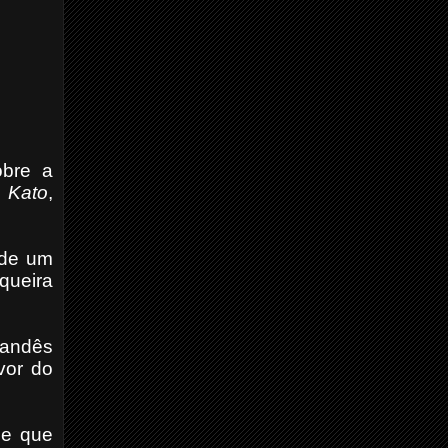
obre a
 Kato
,
 de um
queira
rlandês
vor do
 e que