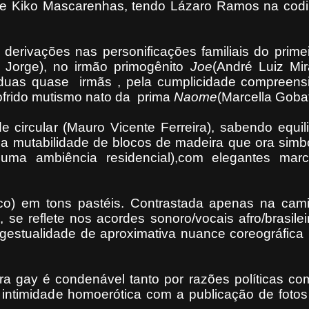
e Kiko Mascarenhas, tendo Lázaro Ramos na codi
derivações nas personificações familiais do primei
 Jorge), no irmão primogênito
Joe
(André Luiz Mir
 duas quase irmãs , pela cumplicidade compreens
sofrido mutismo nato da prima
Naome
(Marcella Gobatt
 circular (Mauro Vicente Ferreira), sabendo equili
na mutabilidade de blocos de madeira que ora simb
ma ambiência residencial),com elegantes mar
uco) em tons pastéis. Contrastada apenas na cam
se reflete nos acordes sonoro/vocais afro/brasilei
na gestualidade de aproximativa nuance coreográfica
ra gay é condenável tanto por razões políticas co
a intimidade homoerótica com a publicação de foto