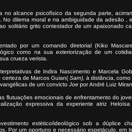
 no alcance psicofísico da segunda parte, acirra
 No dilema moral e na ambiguidade da adesão , e
 ao solitário grito contestador de um apaixonado ca
entado por um comando diretorial (Kiko Mascar
lógico como na sua exteriorização de um cotidi
sua crueza verista.
erpretativas de Indira Nascimento e Marcela Goba
te certeza de Marcos Guian(
Sam),
à distância, como
 evangélicas de um convicto
Joe
por André Luiz Mira
as flutuações emocionais de enfrentamento do jove
calização expressiva da experiente atriz Heloísa
vestimento estético/ideológico sob a dúplice ch
mos. Por um oportuno e necessário espetáculo, em 