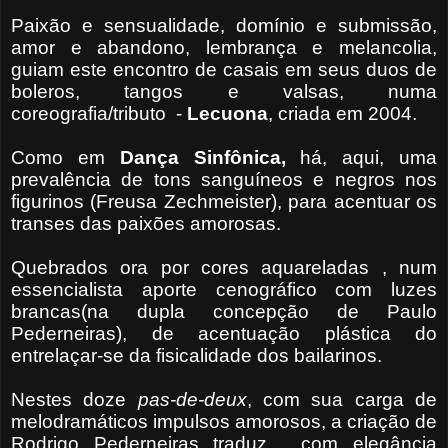
Paixão e sensualidade, domínio e submissão,
amor e abandono, lembrança e melancolia,
guiam este encontro de casais em seus duos de
boleros, tangos e valsas, numa
coreografia/tributo -
Lecuona
, criada em 2004.
Como em
Dança Sinfônica,
há, aqui, uma
prevalência de tons sanguíneos e negros nos
figurinos (Freusa Zechmeister), para acentuar os
transes das paixões amorosas.
Quebrados ora por cores aquareladas , num
essencialista aporte cenográfico com luzes
brancas(na dupla concepção de Paulo
Pederneiras), de acentuação plástica do
entrelaçar-se da fisicalidade dos bailarinos.
Nestes doze
pas-de-deux
, com sua carga de
melodramáticos impulsos amorosos, a criação de
Rodrigo Pederneiras traduz , com elegância